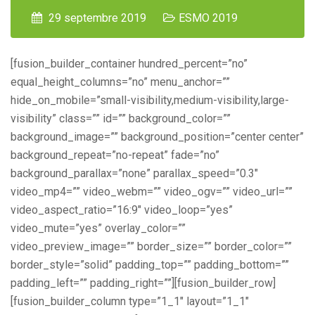
29 septembre 2019
ESMO 2019
[fusion_builder_container hundred_percent=”no”
equal_height_columns=”no” menu_anchor=””
hide_on_mobile=”small-visibility,medium-visibility,large-
visibility” class=”” id=”” background_color=””
background_image=”” background_position=”center center”
background_repeat=”no-repeat” fade=”no”
background_parallax=”none” parallax_speed=”0.3″
video_mp4=”” video_webm=”” video_ogv=”” video_url=””
video_aspect_ratio=”16:9″ video_loop=”yes”
video_mute=”yes” overlay_color=””
video_preview_image=”” border_size=”” border_color=””
border_style=”solid” padding_top=”” padding_bottom=””
padding_left=”” padding_right=””][fusion_builder_row]
[fusion_builder_column type=”1_1″ layout=”1_1″