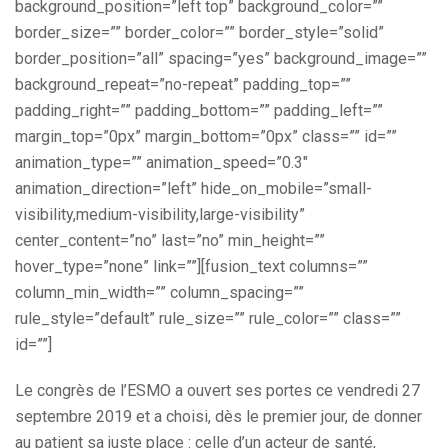
background_position=”left top” background_color=””
border_size=”” border_color=”” border_style=”solid”
border_position=”all” spacing=”yes” background_image=””
background_repeat=”no-repeat” padding_top=””
padding_right=”” padding_bottom=”” padding_left=””
margin_top=”0px” margin_bottom=”0px” class=”” id=””
animation_type=”” animation_speed=”0.3″
animation_direction=”left” hide_on_mobile=”small-
visibility,medium-visibility,large-visibility”
center_content=”no” last=”no” min_height=””
hover_type=”none” link=””][fusion_text columns=””
column_min_width=”” column_spacing=””
rule_style=”default” rule_size=”” rule_color=”” class=””
id=””]
Le congrès de l’ESMO a ouvert ses portes ce vendredi 27
septembre 2019 et a choisi, dès le premier jour, de donner
au patient sa juste place : celle d’un acteur de santé,