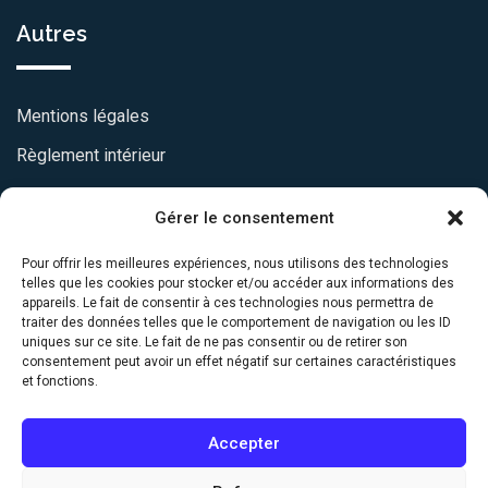
Autres
Mentions légales
Règlement intérieur
Statuts
Gérer le consentement
Charte de transparence
Pour offrir les meilleures expériences, nous utilisons des technologies
telles que les cookies pour stocker et/ou accéder aux informations des
CONTACTEZ-NOUS
appareils. Le fait de consentir à ces technologies nous permettra de
traiter des données telles que le comportement de navigation ou les ID
uniques sur ce site. Le fait de ne pas consentir ou de retirer son
consentement peut avoir un effet négatif sur certaines caractéristiques
95 bis rue de Paris, 91570 Bièvres
et fonctions.
01 43 31 06 49
Accepter
contact@sfspo.org