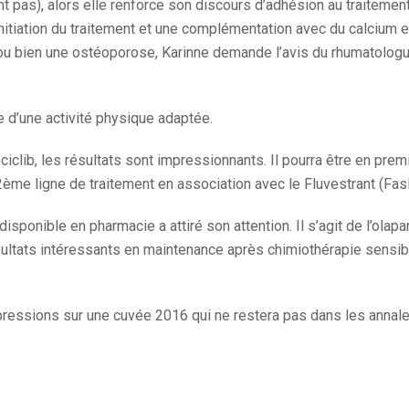
nt pas), alors elle renforce son discours d’adhésion au traiteme
itiation du traitement et une complémentation avec du calcium et
u bien une ostéoporose, Karinne demande l’avis du rhumatologue 
e d’une activité physique adaptée.
clib, les résultats sont impressionnants. Il pourra être en prem
n 2ème ligne de traitement en association avec le Fluvestrant (F
e disponible en pharmacie a attiré son attention. Il s’agit de l’ol
ultats intéressants en maintenance après chimiothérapie sensibl
mpressions sur une cuvée 2016 qui ne restera pas dans les annal