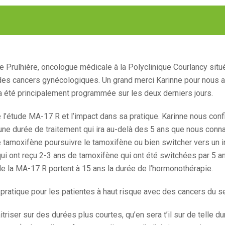
e Prulhière, oncologue médicale à la Polyclinique Courlancy situ
 des cancers gynécologiques. Un grand merci Karinne pour nous a
 a été principalement programmée sur les deux derniers jours.
l’étude MA-17 R et l’impact dans sa pratique. Karinne nous conf
une durée de traitement qui ira au-delà des 5 ans que nous conna
e tamoxifène poursuivre le tamoxifène ou bien switcher vers un i
qui ont reçu 2-3 ans de tamoxifène qui ont été switchées par 5 a
de la MA-17 R portent à 15 ans la durée de l’hormonothérapie.
 pratique pour les patientes à haut risque avec des cancers du se
triser sur des durées plus courtes, qu’en sera t’il sur de telle d